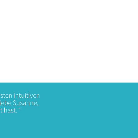
ten intuitiven
liebe Susanne,
 hast. "