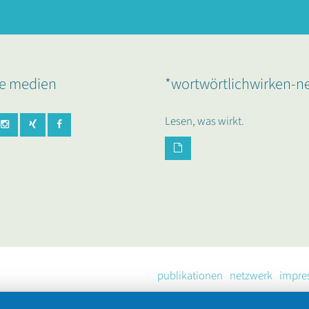
le medien
*wortwörtlichwirken-n
Lesen, was wirkt.
publikationen
netzwerk
impre