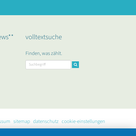
ews**
volltextsuche
Finden, was zählt.
ssum
sitemap
datenschutz
cookie-einstellungen