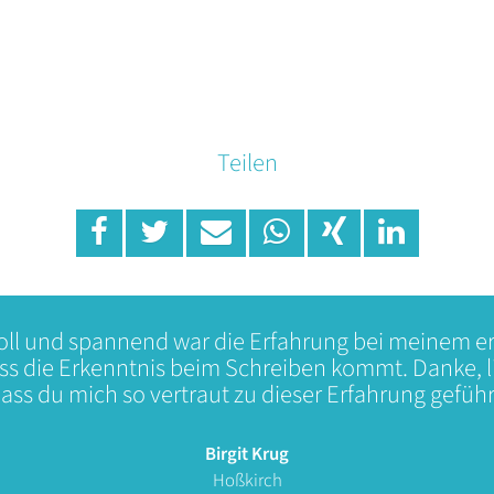
Teilen
ll und spannend war die Erfahrung bei meinem ers
ss die Erkenntnis beim Schreiben kommt. Danke, 
dass du mich so vertraut zu dieser Erfahrung geführt
Birgit Krug
Hoßkirch