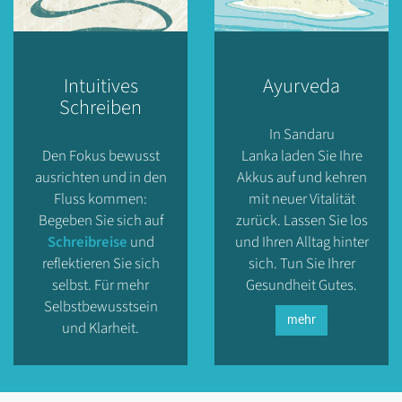
Intuitives
Ayurveda
Schreiben
In Sandaru
Den Fokus bewusst
Lanka laden Sie Ihre
ausrichten und in den
Akkus auf und kehren
Fluss kommen:
mit neuer Vitalität
Begeben Sie sich auf
zurück. Lassen Sie los
Schreibreise
und
und Ihren Alltag hinter
reflektieren Sie sich
sich. Tun Sie Ihrer
selbst. Für mehr
Gesundheit Gutes.
Selbstbewusstsein
mehr
und Klarheit.