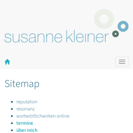
Naviga
ein-/a
Sitemap
reputation
resonanz
wortwörtlichwirken online
termine
über mich