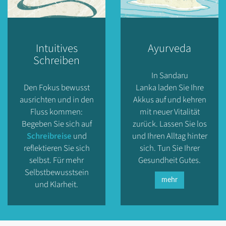
Intuitives
Ayurveda
Schreiben
In Sandaru
Den Fokus bewusst
Lanka laden Sie Ihre
ausrichten und in den
Akkus auf und kehren
Fluss kommen:
mit neuer Vitalität
Begeben Sie sich auf
zurück. Lassen Sie los
Schreibreise
und
und Ihren Alltag hinter
reflektieren Sie sich
sich. Tun Sie Ihrer
selbst. Für mehr
Gesundheit Gutes.
Selbstbewusstsein
mehr
und Klarheit.