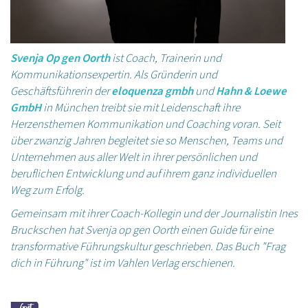
Svenja Op gen Oorth
ist Coach, Trainerin und
Kommunikationsexpertin. Als Gründerin und
Geschäftsführerin der
eloquenza gmbh
und
Hahn & Loewe
GmbH
in München treibt sie mit Leidenschaft ihre
Herzensthemen Kommunikation und Coaching voran. Seit
über zwanzig Jahren begleitet sie so Menschen, Teams und
Unternehmen aus aller Welt in ihrer persönlichen und
beruflichen Entwicklung und auf ihrem ganz individuellen
Weg zum Erfolg.
Gemeinsam mit ihrer Coach-Kollegin und der Journalistin Ines
Bruckschen hat Svenja op gen Oorth einen Guide für eine
transformative Führungskultur geschrieben. Das Buch "Frag
dich in Führung" ist im Vahlen Verlag erschienen.